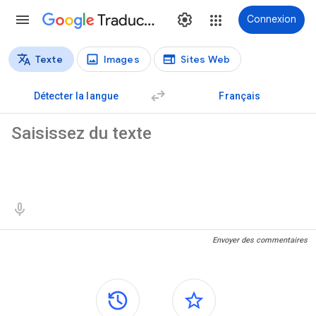
Traduction
Connexion
Texte
Images
Sites Web
Types de traductions
Traduction de texte
Détecter la langue
Français
Texte source
Résultats de traduction
Envoyer des commentaires
Panneaux latéraux